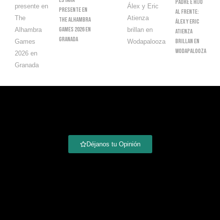
Estará
Padre E Hijo
Presente En
Al Frente:
The Alhambra
Álex Y Eric
Games 2026 En
Atienza
Granada
Brillan En
Wodapalooza
Déjanos tu Opinión