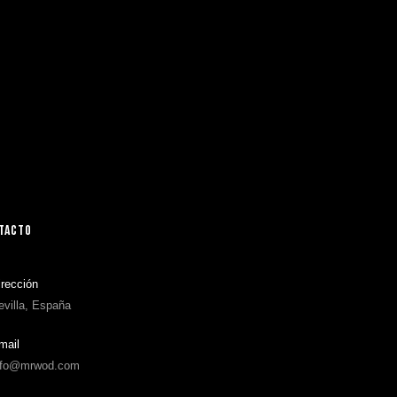
TACTO
irección
evilla, España
mail
nfo@mrwod.com