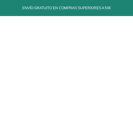
ENVÍO GRATUITO EN COMPRAS SUPERIORES A 50€
log
Contacto
Calcetines
Inicio
Shop
Accesorios
Calcetines