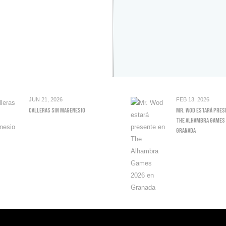
JUN 21, 2026
FEB 13, 2026
Calleras Sin Magenesio
Mr. Wod Estará Pres
The Alhambra Games 
Granada