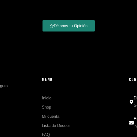
Déjanos tu Opinión
MENU
CON
Inicio
D
S
Shop
Mi cuenta
E
Lista de Deseos
i
FAQ