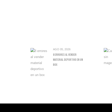
AGO 05, 2026
8 Errores Al Vender
Material Deportivo En Un
Box