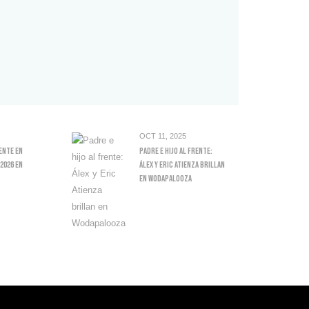
OCT 11, 2025
ente En
Padre E Hijo Al Frente:
2026 En
Álex Y Eric Atienza Brillan
En Wodapalooza