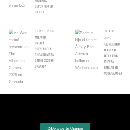
Material
Deportivo En
Un Box
FEB 13, 2026
OCT 11,
Mr. Wod
2025
Estará
Padre E Hijo
Presente En
Al Frente:
The Alhambra
Álex Y Eric
Games 2026 En
Atienza
Granada
Brillan En
Wodapalooza
Déjanos tu Opinión