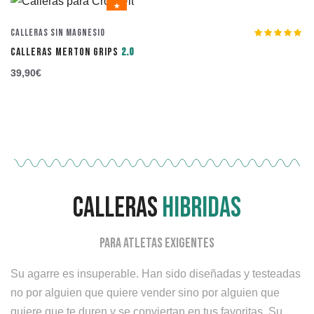
★
Calleras Sin Magnesio
Valorado con
CALLERAS MERTON GRIPS
2.0
5.00
de 5
39,90
€
calleras
hibridas
para aTLETAS EXIGENTES
Su agarre es insuperable. Han sido diseñadas y testeadas
no por alguien que quiere vender sino por alguien que
quiere que te duren y se conviertan en tus favoritas. Su