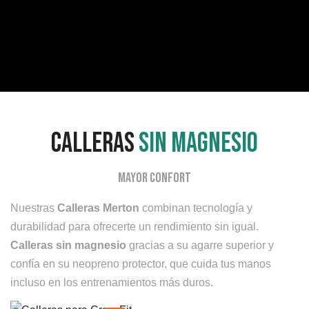
calleras
sin magnesio
mayor confort
Nuestras
Calleras Merton
combinan tecnología y
durabilidad para ofrecerte un rendimiento sin igual.
Calleras sin magnesio
gracias a su agarre superior y
confía en su neopreno protector, que cuida tus manos
incluso en los entrenamientos más duros.