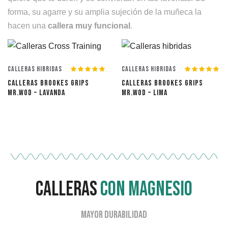
forma, su agarre y su amplia sujeción de la muñeca la
hacen una
callera muy funcional
.
Calleras Hibridas
Calleras Hibridas
Valorado con
Valorado con
CALLERAS BROOKES GRIPS
CALLERAS BROOKES GRIPS
5.00
de 5
5.00
de 5
MR.WOD – LAVANDA
MR.WOD – LIMA
calleras
con magnesio
Mayor durabilidad