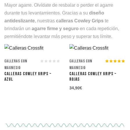
Mayor agarre. Olvídate de resbalar o perder el agarre
durante tus levantamientos. Gracias a su
diseño
antideslizante
, nuestras
calleras Cowley Grips
te
brindarán un
agarre firme y seguro
en cada repetición,
permitiéndote levantar más peso y superar tus límite.
Calleras con
Calleras con
Valorado con
Magnesio
Magnesio
5.00
de 5
CALLERAS COWLEY GRIPS –
CALLERAS COWLEY GRIPS –
AZUL
ROJAS
34,90
€