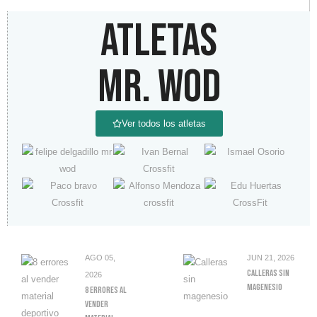
ATLETAS
MR. WOD
Ver todos los atletas
AGO 05,
JUN 21, 2026
Calleras Sin
2026
Magenesio
8 Errores Al
Vender