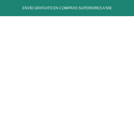
ENVÍO GRATUITO EN COMPRAS SUPERIORES A 50€
log
Contacto
Mujer
Inicio
Shop
Mujer