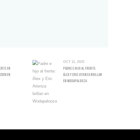
OCT 11, 2025
ente En
Padre E Hijo Al Frente:
2026 En
Álex Y Eric Atienza Brillan
En Wodapalooza