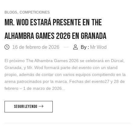
,
BLOGS
COMPETICIONES
Mr. Wod Estará Presente En The
Alhambra Games 2026 En Granada
16 de febrero de 2026
By :
Mr Wod
El próximo The Alhambra Games 2026 se celebrará en Dúrcal,
Granada, y Mr. Wod formará parte del evento con un stand
propio, además de contar con varios equipos compitiendo en la
arena patrocinados por la marca. Fechas del evento27 y 28 de
febrero – 1 de marzo de 2026...
Seguir Leyendo