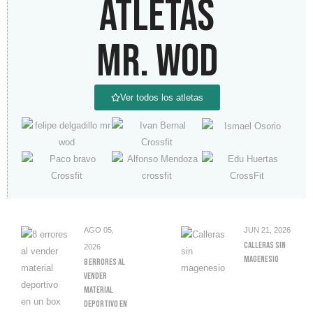
ATLETAS
MR. WOD
Ver todos los atletas
AGO 05,
JUN 21, 2026
Calleras Sin
2026
Magenesio
8 Errores Al
Vender
Material
Deportivo En