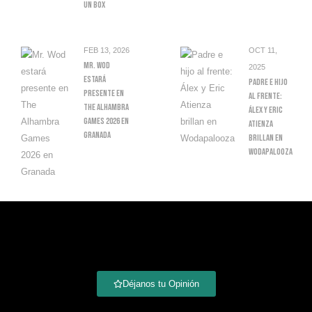
Un Box
FEB 13, 2026
OCT 11,
Mr. Wod
2025
Estará
Padre E Hijo
Presente En
Al Frente:
The Alhambra
Álex Y Eric
Games 2026 En
Atienza
Granada
Brillan En
Wodapalooza
Déjanos tu Opinión