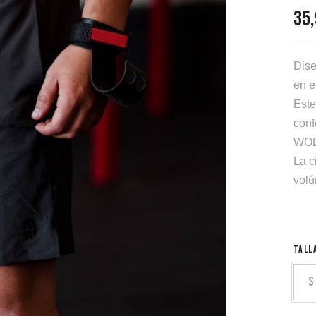
35
Dise
en e
Este
conf
WOD
La c
volú
TALL
S