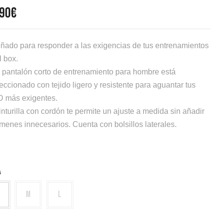
,90
€
ñado para responder a las exigencias de tus entrenamientos
l box.
 pantalón corto de entrenamiento para hombre está
eccionado con tejido ligero y resistente para aguantar tus
 más exigentes.
inturilla con cordón te permite un ajuste a medida sin añadir
menes innecesarios. Cuenta con bolsillos laterales.
A
M
L