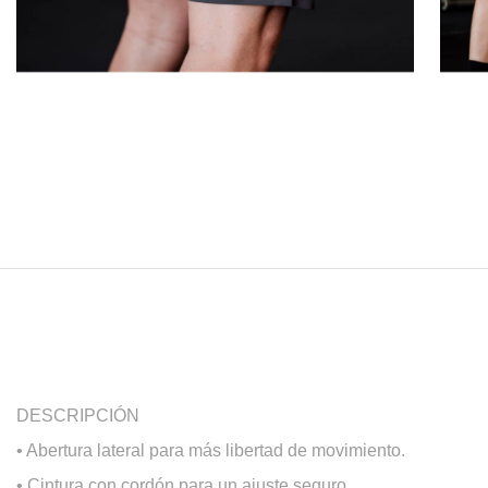
DESCRIPCIÓN
• Abertura lateral para más libertad de movimiento.
• Cintura con cordón para un ajuste seguro.