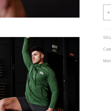
SKU
Cate
Mar