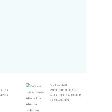
OCT 11, 2025
ente En
Padre E Hijo Al Frente:
2026 En
Álex Y Eric Atienza Brillan
En Wodapalooza