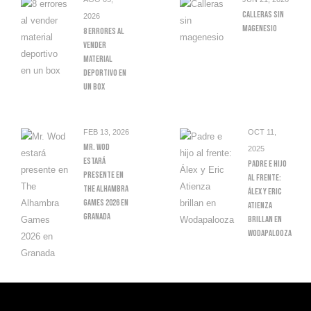
Calleras Sin
2026
Magenesio
8 Errores Al
Vender
Material
Deportivo En
Un Box
FEB 13, 2026
OCT 11,
Mr. Wod
2025
Estará
Padre E Hijo
Presente En
Al Frente:
The Alhambra
Álex Y Eric
Games 2026 En
Atienza
Granada
Brillan En
Wodapalooza