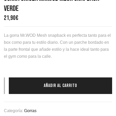
Verde
21,90
€
La gorra Mr.WOD Mesh snapback es perfecta tanto para el
box como para tu estilo diario. Con un parche bordado en
la parte frontal que añade estilo y la hace ideal tanto para
el gym como para la calle.
AÑADIR AL CARRITO
Categoría:
Gorras