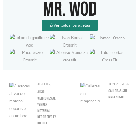
MR. WOD
Ver todos los atletas
AGO 05,
JUN 21, 2026
Calleras Sin
2026
Magenesio
8 Errores Al
Vender
Material
Deportivo En
Un Box