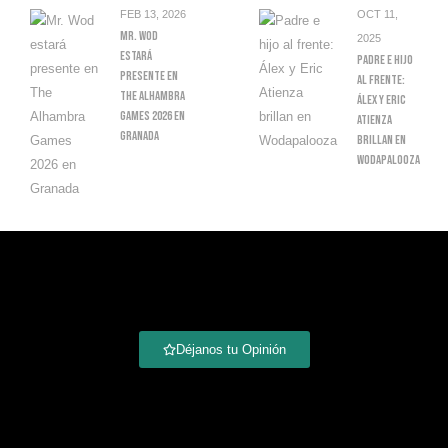
FEB 13, 2026
OCT 11,
Mr. Wod
2025
Estará
Padre E Hijo
Presente En
Al Frente:
The Alhambra
Álex Y Eric
Games 2026 En
Atienza
Granada
Brillan En
Wodapalooza
Déjanos tu Opinión