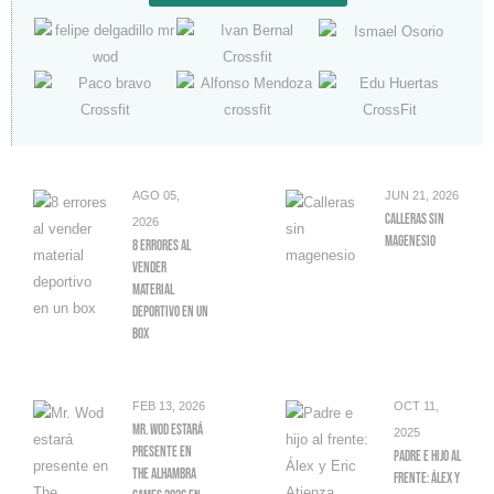
AGO 05,
JUN 21, 2026
Calleras Sin
2026
Magenesio
8 Errores Al
Vender
Material
Deportivo En Un
Box
FEB 13, 2026
OCT 11,
Mr. Wod Estará
2025
Presente En
Padre E Hijo Al
The Alhambra
Frente: Álex Y