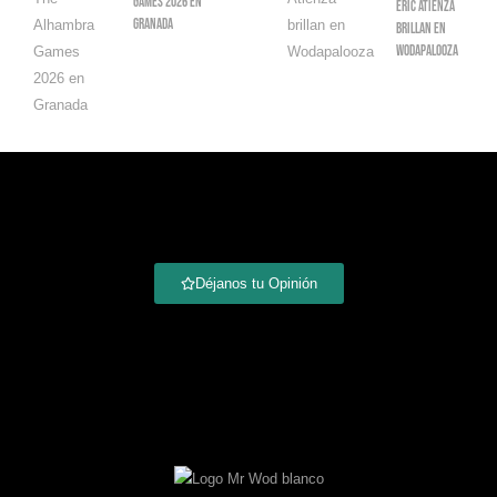
Games 2026 En
Eric Atienza
Granada
Brillan En
Wodapalooza
Déjanos tu Opinión