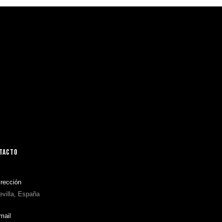
TACTO
irección
evilla, España
mail