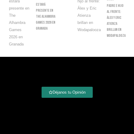
Estará
Padre E Hijo
Presente En
Al Frente:
The Alhambra
Álex Y Eric
Games 2026 En
Atienza
Granada
Brillan En
Wodapalooza
Déjanos tu Opinión