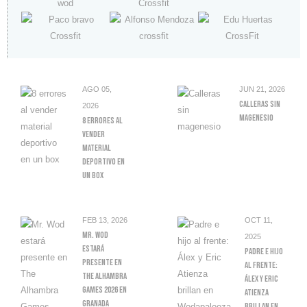
AGO 05,
JUN 21, 2026
Calleras Sin
2026
Magenesio
8 Errores Al
Vender
Material
Deportivo En
Un Box
FEB 13, 2026
OCT 11,
Mr. Wod
2025
Estará
Padre E Hijo
Presente En
Al Frente:
The Alhambra
Álex Y Eric
Games 2026 En
Atienza
Granada
Brillan En