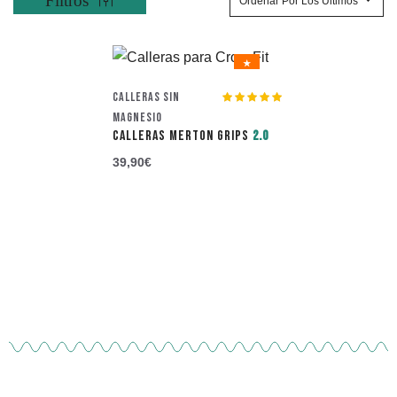
Ordenar Por Los Últimos
★
Calleras Sin
Valorado con
Magnesio
5.00
de 5
CALLERAS MERTON GRIPS
2.0
39,90
€