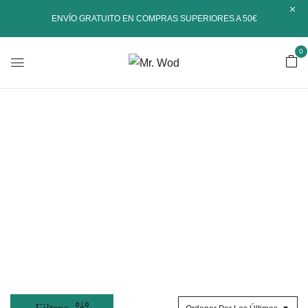
ENVÍO GRATUITO EN COMPRAS SUPERIORES A 50€
0
Calleras Cross
Training
Inicio
Shop
Productos etiquetados “Calleras Cross Training”